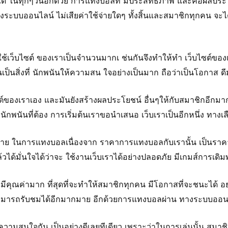
ด้ ในทุกๆวันอีกด้วย การแทงบอลที่ มีประสิทธิภาพ และคือผลประโ
งระบบออนไลน์ ไม่เสียค่าใช้จ่ายใดๆ ทั้งสิ้นและสมาชิกทุกคน จ
มาใช้เว็บไซต์ ของเราเป็นจำนวนมากเ ช่นกันจึงทำให้ทำ เว็บไซต์ข
ป็นสิ่งที่ นักพนันให้ความสน ใจอย่างเป็นมาก ถือว่าเป็นโอกาส ดี
ซต์ของเราเอง และมันยังสร้างผลประโยชน์ อื่นๆให้กับสมาชิกอีกม
บนักพนันที่ต้อง การเริ่มต้นเราขอนำเสนอ เว็บเราเป็นอีกหนึ่ง ทาง
่ยงทาย ในการแทงบอลเนื่องจาก ราคาการแทงบอลกับเรานั้น เป็นรา
วได้มั่นใจได้ว่าจะ ใช้งานเว็บเราได้อย่างปลอดภัย มีเกมส์การเดิ
่มีคุณค่ามาก ที่สุดที่จะทำให้สมาชิกทุกคน มีโอกาสที่จะชนะได้ อ
ารถรับชมได้อีกมากมาย อีกด้วยการแทงบอลผ่าน ทางระบบออนไลน
วามสนใจกัน เป็นอย่างดีเลยทีเดียว เพราะว่าในการเล่นนั้น สมา