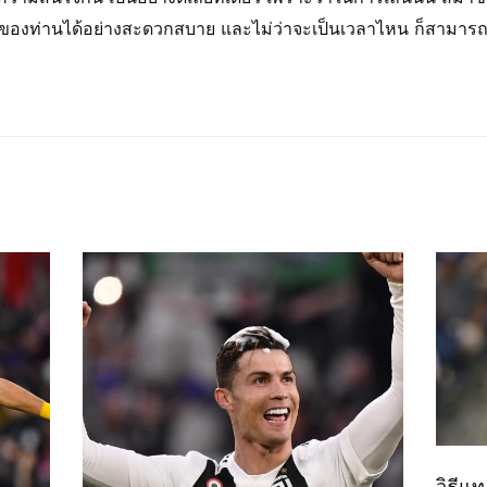
ของท่านได้อย่างสะดวกสบาย และไม่ว่าจะเป็นเวลาไหน ก็สามารถที
วิธีแ