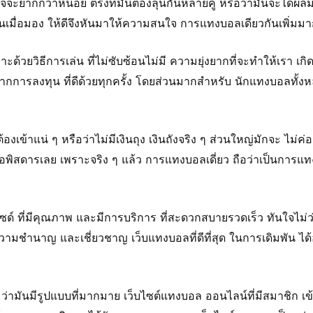
จจะยากกว่าหน่อย ตรงที่มันต้องลุ้นกันหลายคู่
หรือว่ามันจะได้ผล
นเมื่อมอง ให้ดีจึงหันมาให้ความสนใจ การแทงบอลเดียวกันเพิ่มมาก
าะด้วยวิธีการเล่น ที่ไม่ซับซ้อนไม่มี ความยุ่งยากที่จะทำให้เรา 
จากการลงทุน ที่ดีด้วยทุกครั้ง โดยส่วนมากสำหรับ นักแทงบอลทั้
จะต้องเข้าแน่ ๆ หรือว่าไม่มีเงินถุง เงินถังจริง ๆ ส่วนใหญ่มักจะ ไม่
หรือพิสดารเลย เพราะจริง ๆ แล้ว การแทงบอลเดี่ยว ถือว่าเป็นการแทง ท
็บไซด์ ที่มีคุณภาพ และมีการบริการ ที่สะดวกสบายรวดเร็ว ทันใจไม่
ามชำนาญ และเชี่ยวชาญ เว็บแทงบอลที่ดีที่สุด ในการเดิมพัน ได้
ย ว่ามันมีรูปแบบที่มากมาย
เว็บไซต์แทงบอล ออนไลน์ที่มีสมาชิก เ