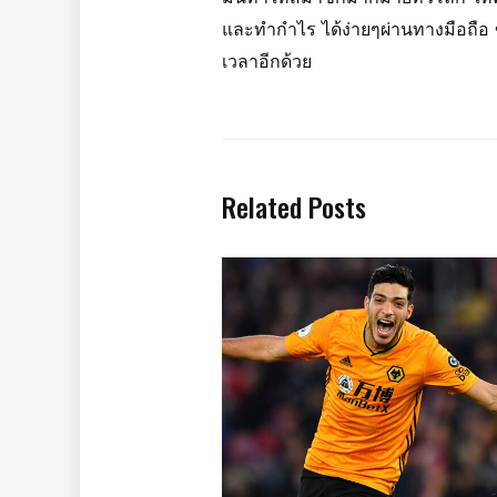
และทำกำไร ได้ง่ายๆผ่านทางมือถือ 
เวลาอีกด้วย
Related Posts