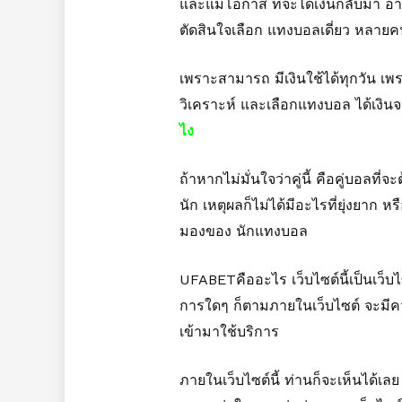
และแม้โอกาส ที่จะได้เงินกลับมา อา
ตัดสินใจเลือก แทงบอลเดี่ยว หลายค
เพราะสามารถ มีเงินใช้ได้ทุกวัน เพร
วิเคราะห์ และเลือกแทงบอล ได้เงิน
ไง
ถ้าหากไม่มั่นใจว่าคู่นี้ คือคู่บอลที่
นัก เหตุผลก็ไม่ได้มีอะไรที่ยุ่งยาก 
มองของ นักแทงบอล
UFABETคืออะไร
เว็บไซต์นี้เป็นเว
การใดๆ ก็ตามภายในเว็บไซต์ จะมีคว
เข้ามาใช้บริการ
ภายในเว็บไซต์นี้ ท่านก็จะเห็นได้เล