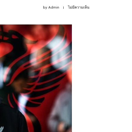
by
Admin
ไม่มีความเห็น