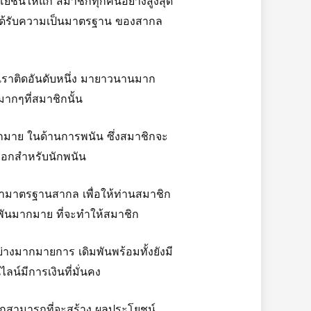
ยชน์ให้แก่ สมาชิกทุกคนอย่างสูงสุด
ะได้รับความเป็นมาตรฐาน ของสากล
องเราติดอันดับหนึ่ง มายาวนานมาก
มากๆที่สมาชิกนั้น
ากมาย ในด้านการพนัน ซึ่งสมาชิกจะ
เลือกสำหรับนักพนัน
คามาตรฐานสากล เพื่อให้ท่านสมาชิก
มพันมากมาย ที่จะทำให้สมาชิก
ย่างมากมายการ เดิมพันพร้อมทั้งยังมี
์มีการเงินที่มั่นคง
ชิกสามารถที่จะสร้าง ผลประโยชน์