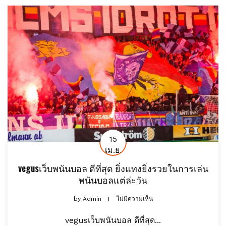
15
เม.ย.
vegusเว็บพนันบอล ดีที่สุด ยิ่งแทงยิ่งรวยในการเล่น
พนันบอลแต่ล่ะวัน
by
Admin
ไม่มีความเห็น
vegusเว็บพนันบอล ดีที่สุด...