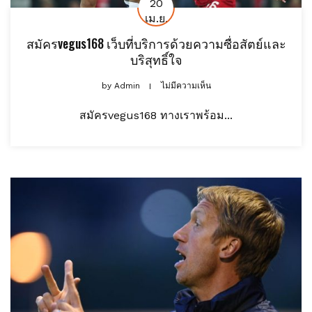
20
เม.ย.
สมัครvegus168 เว็บที่บริการด้วยความซื่อสัตย์และ
บริสุทธิ์ใจ
by
Admin
ไม่มีความเห็น
สมัครvegus168 ทางเราพร้อม...