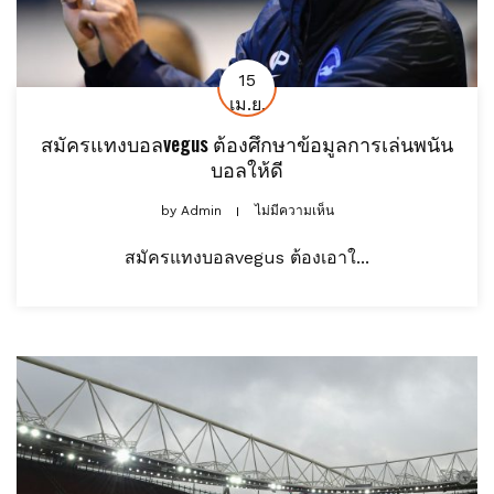
15
เม.ย.
สมัครแทงบอลvegus ต้องศึกษาข้อมูลการเล่นพนัน
บอลให้ดี
by
Admin
ไม่มีความเห็น
สมัครแทงบอลvegus ต้องเอาใ...