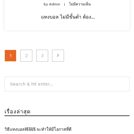
by
Admin
ไม่มีความเห็น
แทงบอล ไม่มีขั้นต่ำ ต้อง...
Posts
1
2
3
pagination
เรื่องล่าสุด
วิธีแทงบอลVEGUS จะทำให้มีโอกาสที่ดี