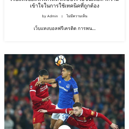
เข้าใจในการใช้เทคนิคที่ถูกต้อง
by
Admin
ไม่มีความเห็น
เว็บแทงบอลฟรีเครดิต การพน...