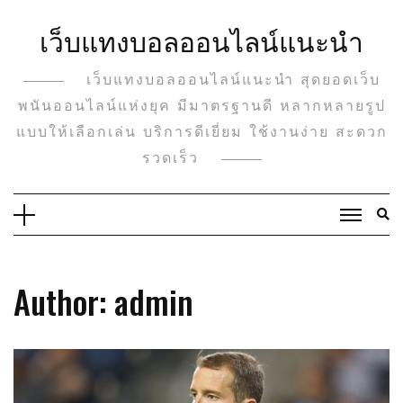
Skip
เว็บแทงบอลออนไลน์แนะนำ
to
content
เว็บแทงบอลออนไลน์แนะนำ สุดยอดเว็บ
พนันออนไลน์แห่งยุค มีมาตรฐานดี หลากหลายรูป
แบบให้เลือกเล่น บริการดีเยี่ยม ใช้งานง่าย สะดวก
รวดเร็ว
Author:
admin