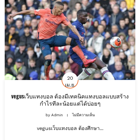
20
เม.ย.
vegusเว็บแทงบอล ต้องมีเทคนิคแทงบอลแบบสร้าง
กำไรทีละน้อยแต่ได้บ่อยๆ
by
Admin
ไม่มีความเห็น
vegusเว็บแทงบอล ต้องศึกษา...