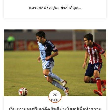
แทงบอลฟรีvegus สิ่งสำคัญส...
20
เม.ย.
เว็บแทงบอลฟรีเครดิต สิทธิประโยชน์เพื่อทำความ