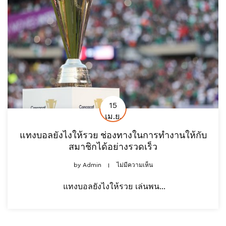
15
เม.ย.
แทงบอลยังไงให้รวย ช่องทางในการทำงานให้กับ
สมาชิกได้อย่างรวดเร็ว
by
Admin
ไม่มีความเห็น
แทงบอลยังไงให้รวย เล่นพน...