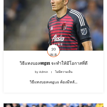
20
เม.ย.
วิธีแทงบอลvegus จะทำให้มีโอกาสที่ดี
by
Admin
ไม่มีความเห็น
วิธีแทงบอลvegus ต้องมีหลั...